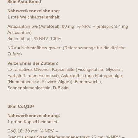
Skin Asta-Boost
Nährwertkennzeichnung:
1 rote Weichkapsel enthält:
Astaxanthin 5% (AstaReal): 80 mg; % NRV: – (entspricht 4 mg
Astaxanthin)
Biotin: 50 µg; % NRV: 100%
NRV = Nährstoffbezugswert (Referenzmenge für die tägliche
Zufuhr)
Verzeichnis der Zutaten:
Extra natives Olivenöl, Kapselhülle (Fischgelatine, Glycerin,
Farbstoff: rotes Eisenoxid), Astaxanthin (aus Blutregenalge
(Haematococcus Pluvialis Algae)), Bienenwachs,
Sonnenblumenlecithin, D-Biotin.
Skin CoQ10+
Nährwertkennzeichnung:
1 grüne Kapsel beinhaltet:
CoQ 10: 30 mg; % NRV: –
Französisches Strandkiefernrindenextrakt: 25 mg; % NRV: –