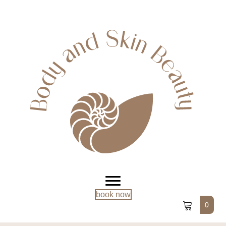
book now
0