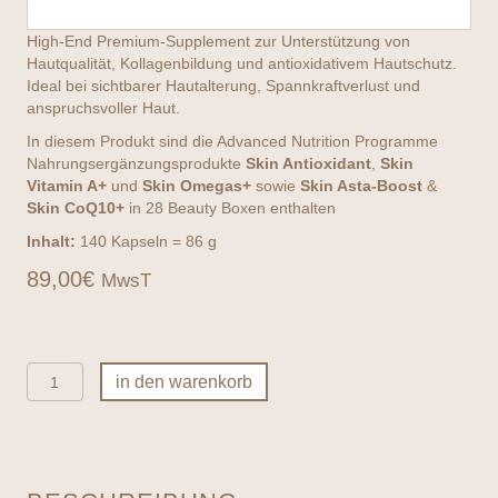
High-End Premium-Supplement zur Unterstützung von
Hautqualität, Kollagenbildung und antioxidativem Hautschutz.
Ideal bei sichtbarer Hautalterung, Spannkraftverlust und
anspruchsvoller Haut.
In diesem Produkt sind die Advanced Nutrition Programme
Nahrungsergänzungsprodukte
Skin Antioxidant
,
Skin
Vitamin A+
und
Skin Omegas+
sowie
Skin Asta-Boost
&
Skin CoQ10+
in 28 Beauty Boxen enthalten
Inhalt:
140 Kapseln = 86 g
89,00
€
MwsT
Advanced
in den warenkorb
Nutrition
Programme
-
Skin
Ultimate