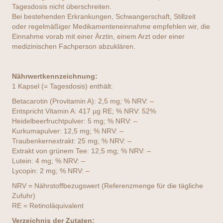
Tagesdosis nicht überschreiten.
Bei bestehenden Erkrankungen, Schwangerschaft, Stillzeit
oder regelmäßiger Medikamenteneinnahme empfehlen wir, die
Einnahme vorab mit einer Ärztin, einem Arzt oder einer
medizinischen Fachperson abzuklären.
Nährwertkennzeichnung:
1 Kapsel (= Tagesdosis) enthält:
Betacarotin (Provitamin A): 2,5 mg; % NRV: –
Entspricht Vitamin A: 417 µg RE; % NRV: 52%
Heidelbeerfruchtpulver: 5 mg; % NRV: –
Kurkumapulver: 12,5 mg; % NRV: –
Traubenkernextrakt: 25 mg; % NRV: –
Extrakt von grünem Tee: 12,5 mg; % NRV: –
Lutein: 4 mg; % NRV: –
Lycopin: 2 mg; % NRV: –
NRV = Nährstoffbezugswert (Referenzmenge für die tägliche
Zufuhr)
RE = Retinoläquivalent
Verzeichnis der Zutaten: