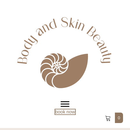
book now
0