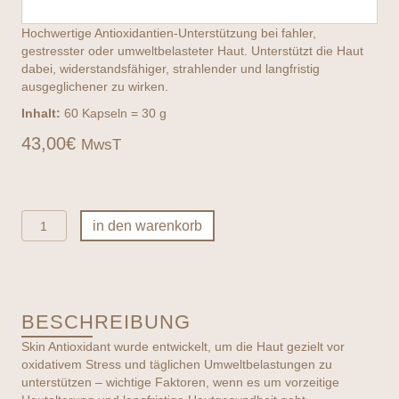
Hochwertige Antioxidantien-Unterstützung bei fahler,
gestresster oder umweltbelasteter Haut. Unterstützt die Haut
dabei, widerstandsfähiger, strahlender und langfristig
ausgeglichener zu wirken.
Inhalt:
60 Kapseln = 30 g
43,00
€
MwsT
Advanced
in den warenkorb
Nutrition
Programme
-
Skin
Antioxidant
BESCHREIBUNG
Menge
Skin Antioxidant wurde entwickelt, um die Haut gezielt vor
oxidativem Stress und täglichen Umweltbelastungen zu
unterstützen – wichtige Faktoren, wenn es um vorzeitige