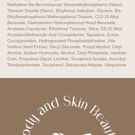
Methylene Bis-Benzotriazolyl Tetramethylbutylphenol (Nano),
Titanium Dioxide (Nano), Ethylhexyl Salicylate, Glycerin, Bis-
Ethylhexyloxyphenol Methoxyphenyl Triazine, C12-15 Alkyl
Benzoate, Diethylamino Hydroxybenzoyl Hexyl Benzoate,
Acrylates Copolymer, Ethylhexyl Triazone, Silica, C8-22 Alkyl
Acrylates/Methacrylic Acid Crosspolymer, Squalane, Ectoin,
Cocoglycerides, Hydrogenated Phosphatidylcholine, Vitis
Vinifera Seed Extract, Decyl Glucoside, Propyl Alcohol, Cetyl
Alcohol, Sodium Hydroxide, Alcohol, Cetyl Phosphate, Xanthan
Gum, Propylene Glycol, Lecithin, Tocopheryl Acetate, Ascorbyl
Tetraisopalmitate, Tocopherol, Diisopropyl Adipate, Ubiquinone