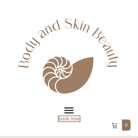
book now
0