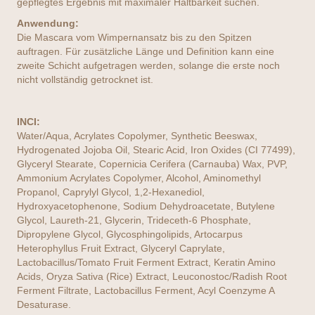
gepflegtes Ergebnis mit maximaler Haltbarkeit suchen.
Anwendung:
Die Mascara vom Wimpernansatz bis zu den Spitzen
auftragen. Für zusätzliche Länge und Definition kann eine
zweite Schicht aufgetragen werden, solange die erste noch
nicht vollständig getrocknet ist.
INCI:
Water/Aqua, Acrylates Copolymer, Synthetic Beeswax,
Hydrogenated Jojoba Oil, Stearic Acid, Iron Oxides (CI 77499),
Glyceryl Stearate, Copernicia Cerifera (Carnauba) Wax, PVP,
Ammonium Acrylates Copolymer, Alcohol, Aminomethyl
Propanol, Caprylyl Glycol, 1,2-Hexanediol,
Hydroxyacetophenone, Sodium Dehydroacetate, Butylene
Glycol, Laureth-21, Glycerin, Trideceth-6 Phosphate,
Dipropylene Glycol, Glycosphingolipids, Artocarpus
Heterophyllus Fruit Extract, Glyceryl Caprylate,
Lactobacillus/Tomato Fruit Ferment Extract, Keratin Amino
Acids, Oryza Sativa (Rice) Extract, Leuconostoc/Radish Root
Ferment Filtrate, Lactobacillus Ferment, Acyl Coenzyme A
Desaturase.