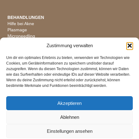
BEHANDLUNGEN
Hilfe bei Akne
Plasmage
Microneedling
Hautanalyse
Zustimmung verwalten
Alle Behandlungen
Um dir ein optimales Erlebnis zu bieten, verwenden wir Technologien wie
Cookies, um Geräteinformationen zu speichern und/oder darauf
zuzugreifen. Wenn du diesen Technologien zustimmst, können wir Daten
wie das Surfverhalten oder eindeutige IDs auf dieser Website verarbeiten.
ÖFFNUNGSZEITEN
Wenn du deine Zustimmung nicht erteilst oder zurückziehst, können
Di, Mi, Fr 08 - 18 Uhr
bestimmte Merkmale und Funktionen beeinträchtigt werden.
Do 08 - 19 Uhr
Mo Ruhetag
Sa, So Geschlossen
Akzeptieren
Ablehnen
Impressum
|
Datenschutz
|
AGB
Einstellungen ansehen
Versandkosten
|
Widerrufsbelehrung