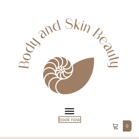
book now
0