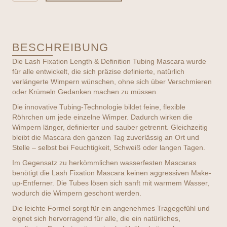
-
Lash
Fixation
Length
BESCHREIBUNG
&
Definition
Die Lash Fixation Length & Definition Tubing Mascara wurde
Tubing
für alle entwickelt, die sich präzise definierte, natürlich
Mascara
verlängerte Wimpern wünschen, ohne sich über Verschmieren
-
oder Krümeln Gedanken machen zu müssen.
verschiedene
Die innovative Tubing-Technologie bildet feine, flexible
Farben
Röhrchen um jede einzelne Wimper. Dadurch wirken die
Menge
Wimpern länger, definierter und sauber getrennt. Gleichzeitig
bleibt die Mascara den ganzen Tag zuverlässig an Ort und
Stelle – selbst bei Feuchtigkeit, Schweiß oder langen Tagen.
Im Gegensatz zu herkömmlichen wasserfesten Mascaras
benötigt die Lash Fixation Mascara keinen aggressiven Make-
up-Entferner. Die Tubes lösen sich sanft mit warmem Wasser,
wodurch die Wimpern geschont werden.
Die leichte Formel sorgt für ein angenehmes Tragegefühl und
eignet sich hervorragend für alle, die ein natürliches,