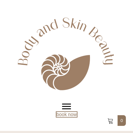
book now
0