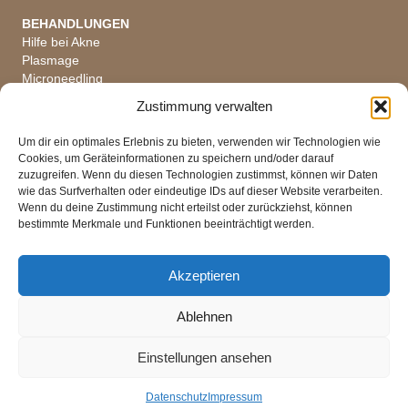
BEHANDLUNGEN
Hilfe bei Akne
Plasmage
Microneedling
Hautanalyse
Zustimmung verwalten
Alle Behandlungen
Um dir ein optimales Erlebnis zu bieten, verwenden wir Technologien wie
Cookies, um Geräteinformationen zu speichern und/oder darauf
zuzugreifen. Wenn du diesen Technologien zustimmst, können wir Daten
wie das Surfverhalten oder eindeutige IDs auf dieser Website verarbeiten.
ÖFFNUNGSZEITEN
Wenn du deine Zustimmung nicht erteilst oder zurückziehst, können
Di, Mi, Fr 08 - 18 Uhr
bestimmte Merkmale und Funktionen beeinträchtigt werden.
Do 08 - 19 Uhr
Mo Ruhetag
Sa, So Geschlossen
Akzeptieren
Ablehnen
Impressum
|
Datenschutz
|
AGB
Einstellungen ansehen
Versandkosten
|
Widerrufsbelehrung
Datenschutz
Impressum