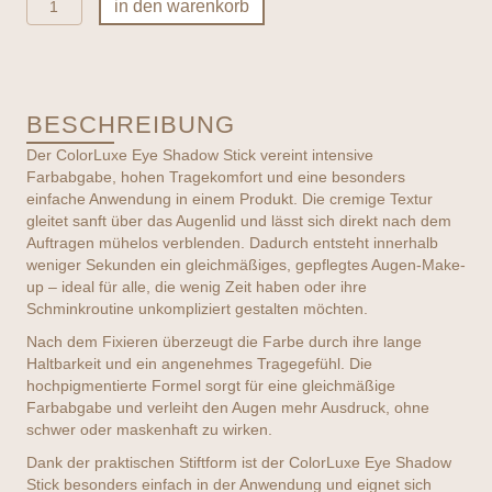
in den warenkorb
iredale
-
ColorLuxe
Eye
Shadow
BESCHREIBUNG
Stick-
verschiedene
Der ColorLuxe Eye Shadow Stick vereint intensive
Farben
Farbabgabe, hohen Tragekomfort und eine besonders
Menge
einfache Anwendung in einem Produkt. Die cremige Textur
gleitet sanft über das Augenlid und lässt sich direkt nach dem
Auftragen mühelos verblenden. Dadurch entsteht innerhalb
weniger Sekunden ein gleichmäßiges, gepflegtes Augen-Make-
up – ideal für alle, die wenig Zeit haben oder ihre
Schminkroutine unkompliziert gestalten möchten.
Nach dem Fixieren überzeugt die Farbe durch ihre lange
Haltbarkeit und ein angenehmes Tragegefühl. Die
hochpigmentierte Formel sorgt für eine gleichmäßige
Farbabgabe und verleiht den Augen mehr Ausdruck, ohne
schwer oder maskenhaft zu wirken.
Dank der praktischen Stiftform ist der ColorLuxe Eye Shadow
Stick besonders einfach in der Anwendung und eignet sich