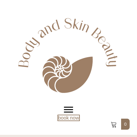
book now
0