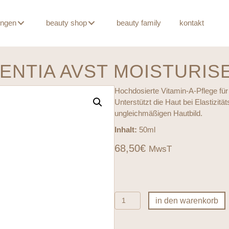
ungen
beauty shop
beauty family
kontakt
ENTIA AVST MOISTURIS
Hochdosierte Vitamin-A-Pflege für
Unterstützt die Haut bei Elastizit
ungleichmäßigen Hautbild.
Inhalt:
50ml
68,50
€
MwsT
ENVIRON
in den warenkorb
SkinEssentiA
AVST