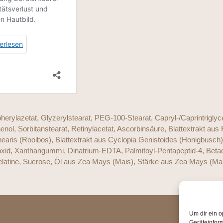
erylazetat, Glyzerylstearat, PEG-100-Stearat, Capryl-/Caprintriglyce
enol, Sorbitanstearat, Retinylacetat, Ascorbinsäure, Blattextrakt aus
 Linearis (Rooibos), Blattextrakt aus Cyclopia Genistoides (Honigbu
id, Xanthangummi, Dinatrium-EDTA, Palmitoyl-Pentapeptid-4, Betacar
elatine, Sucrose, Öl aus Zea Mays (Mais), Stärke aus Zea Mays (Mai
Um dir ein o
Geräteinfor