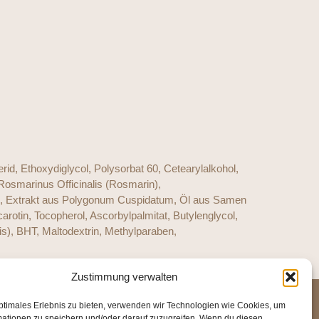
rid, Ethoxydiglycol, Polysorbat 60, Cetearylalkohol,
 Rosmarinus Officinalis (Rosmarin),
sch), Extrakt aus Polygonum Cuspidatum, Öl aus Samen
otin, Tocopherol, Ascorbylpalmitat, Butylenglycol,
s), BHT, Maltodextrin, Methylparaben,
Zustimmung verwalten
ptimales Erlebnis zu bieten, verwenden wir Technologien wie Cookies, um
mationen zu speichern und/oder darauf zuzugreifen. Wenn du diesen