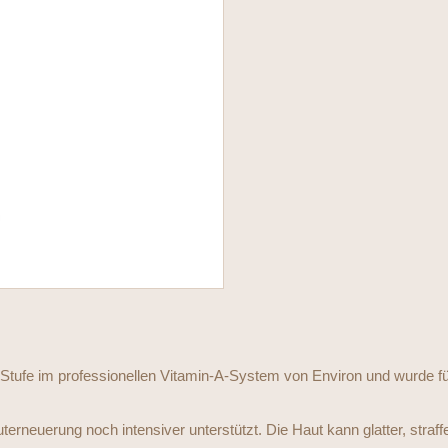
Moisturiser
4
Menge
e Stufe im professionellen Vitamin-A-System von Environ und wurde für
terneuerung noch intensiver unterstützt. Die Haut kann glatter, straf