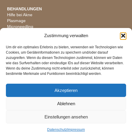
BEHANDLUNGEN
Hilfe bei Akne
Plasmage
Microneedling
Hautanalyse
Zustimmung verwalten
Alle Behandlungen
Um dir ein optimales Erlebnis zu bieten, verwenden wir Technologien wie
Cookies, um Geräteinformationen zu speichern und/oder darauf
zuzugreifen. Wenn du diesen Technologien zustimmst, können wir Daten
wie das Surfverhalten oder eindeutige IDs auf dieser Website verarbeiten.
ÖFFNUNGSZEITEN
Wenn du deine Zustimmung nicht erteilst oder zurückziehst, können
Di, Mi, Fr 08 - 18 Uhr
bestimmte Merkmale und Funktionen beeinträchtigt werden.
Do 08 - 19 Uhr
Mo Ruhetag
Sa, So Geschlossen
Akzeptieren
Ablehnen
Impressum
|
Datenschutz
|
AGB
Einstellungen ansehen
Versandkosten
|
Widerrufsbelehrung
Datenschutz
Impressum