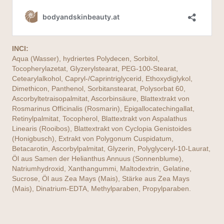
INCI:
Aqua (Wasser), hydriertes Polydecen, Sorbitol,
Tocopherylazetat, Glyzerylstearat, PEG-100-Stearat,
Cetearylalkohol, Capryl-/Caprintriglycerid, Ethoxydiglykol,
Dimethicon, Panthenol, Sorbitanstearat, Polysorbat 60,
Ascorbyltetraisopalmitat, Ascorbinsäure, Blattextrakt von
Rosmarinus Officinalis (Rosmarin), Epigallocatechingallat,
Retinylpalmitat, Tocopherol, Blattextrakt von Aspalathus
Linearis (Rooibos), Blattextrakt von Cyclopia Genistoides
(Honigbusch), Extrakt von Polygonum Cuspidatum,
Betacarotin, Ascorbylpalmitat, Glyzerin, Polyglyceryl-10-Laurat,
Öl aus Samen der Helianthus Annuus (Sonnenblume),
Natriumhydroxid, Xanthangummi, Maltodextrin, Gelatine,
Sucrose, Öl aus Zea Mays (Mais), Stärke aus Zea Mays
(Mais), Dinatrium-EDTA, Methylparaben, Propylparaben.