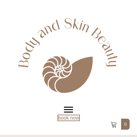
book now
0