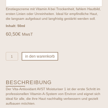
Einstiegscreme mit Vitamin A bei Trockenheit, fahlem Hautbild,
ersten Linien oder Unreinheiten. Ideal für empfindliche Haut,
die langsam aufgebaut und langfristig gestärkt werden soll.
Inhalt: 50ml
60,50
€
MwsT
ENVIRON
in den warenkorb
SkinEssentiA
AVST
Moisturiser
1
Menge
BESCHREIBUNG
Der Vita-Antioxidant AVST Moisturiser 1 ist der erste Schritt im
professionellen Vitamin-A-System von Environ und eignet sich
ideal für alle, die ihre Haut nachhaltig verbessern und gezielt
aufbauen möchten.