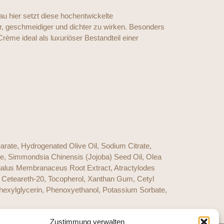
nau hier setzt diese hochentwickelte
ter, geschmeidiger und dichter zu wirken. Besonders
Crème ideal als luxuriöser Bestandteil einer
arate, Hydrogenated Olive Oil, Sodium Citrate,
e, Simmondsia Chinensis (Jojoba) Seed Oil, Olea
ragalus Membranaceus Root Extract, Atractylodes
, Ceteareth-20, Tocopherol, Xanthan Gum, Cetyl
hexylglycerin, Phenoxyethanol, Potassium Sorbate,
Zustimmung verwalten