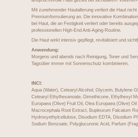
Mit zunehmender Hautalterung verliert die Haut nicht 
Premiumformulierung an. Die innovative Kombination l
bei Haut, die an Festigkeit verliert oder bereits ausg
professionellen High-End Anti-Aging-Routine.
Die Haut wirkt intensiv gepflegt, revitalisiert und si
Anwendung:
Morgens und abends nach Reinigung, Toner und Serum
Tagsüber immer mit Sonnenschutz kombinieren.
INCI:
Aqua (Water), Cetearyl Alcohol, Glycerin, Butylene G
Cetearyl Ethylhexanoate, Dimethicone, Ethylhexyl 
Europaea (Olive) Fruit Oil, Olea Europaea (Olive) O
Macrocephala Root Extract, Bupleurum Falcatum Root 
Hydroxyethylcellulose, Disodium EDTA, Disodium Pho
Sodium Benzoate, Polyglucuronic Acid, Parfum (Fragr