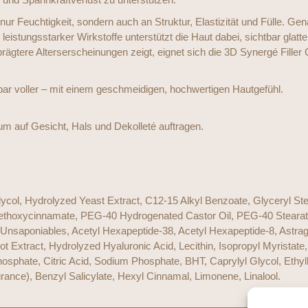
nur Feuchtigkeit, sondern auch an Struktur, Elastizität und Fülle. Ge
eistungsstarker Wirkstoffe unterstützt die Haut dabei, sichtbar glat
eprägtere Alterserscheinungen zeigt, eignet sich die 3D Synergé Filler 
chtbar voller – mit einem geschmeidigen, hochwertigen Hautgefühl.
 auf Gesicht, Hals und Dekolleté auftragen.
lycol, Hydrolyzed Yeast Extract, C12-15 Alkyl Benzoate, Glyceryl Ste
Methoxycinnamate, PEG-40 Hydrogenated Castor Oil, PEG-40 Stearat
il Unsaponi­ables, Acetyl Hexapeptide-38, Acetyl Hexapeptide-8, Ast
Extract, Hydrolyzed Hyaluronic Acid, Lecithin, Isopropyl Myristate
sphate, Citric Acid, Sodium Phosphate, BHT, Caprylyl Glycol, Ethyl
ance), Benzyl Salicylate, Hexyl Cinnamal, Limonene, Linalool.