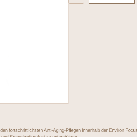
-
Focus
Care
Youth+
Hydro-
Lipidic
3DSynergé
Filler
Crème
Menge
den fortschrittlichsten Anti-Aging-Pflegen innerhalb der Environ Foc
 und Spannkraftverlust zu unterstützen.