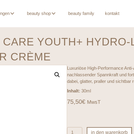
ungen
beauty shop
beauty family
kontakt
 CARE YOUTH+ HYDRO-L
ER CRÈME
Luxuriöse High-Performance Anti-
nachlassender Spannkraft und fort
dabei, glatter, praller und sichtbar r
Inhalt:
30ml
75,50
€
MwsT
ENVIRON
in den warenkorb