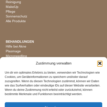
Reinigung
MakeUp
Pflege
Sonnenschutz
Alle Produkte
BEHANDLUNGEN
Hilfe bei Akne
Plasmage
Microneedling
Hautanalyse
Zustimmung verwalten
Alle Behandlungen
Um dir ein optimales Erlebnis zu bieten, verwenden wir Technologien wie
Cookies, um Geräteinformationen zu speichern und/oder darauf
zuzugreifen. Wenn du diesen Technologien zustimmst, können wir Daten
wie das Surfverhalten oder eindeutige IDs auf dieser Website verarbeiten.
ÖFFNUNGSZEITEN
Wenn du deine Zustimmung nicht erteilst oder zurückziehst, können
Di, Mi, Fr 08 - 18 Uhr
bestimmte Merkmale und Funktionen beeinträchtigt werden.
Do 08 - 19 Uhr
Mo Ruhetag
Sa, So Geschlossen