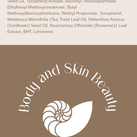
Seed Oil, Tocopheryl Acetate, Ascorbyl Tetraisopalmitate,
Ethylhexyl Methoxycinnamate, Butyl
Methoxydibenzoylmethane, Retinyl Propionate, Tocopherol,
Melaleuca Alternifolia (Tea Tree) Leaf Oil, Helianthus Annuus
(Sunflower) Seed Oil, Rosmarinus Officinalis (Rosemary) Leaf
Extract, BHT, Limonene.