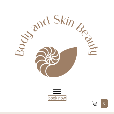
book now
0