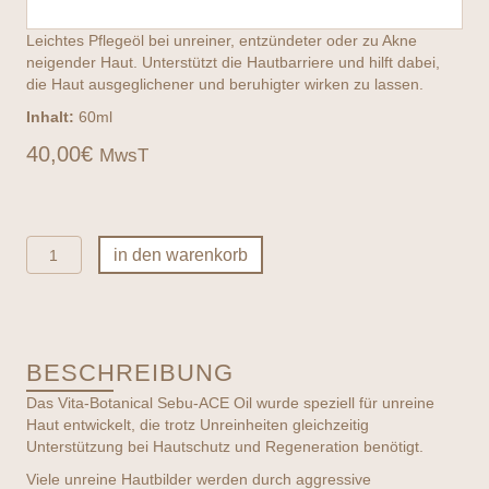
Leichtes Pflegeöl bei unreiner, entzündeter oder zu Akne
neigender Haut. Unterstützt die Hautbarriere und hilft dabei,
die Haut ausgeglichener und beruhigter wirken zu lassen.
Inhalt:
60ml
40,00
€
MwsT
ENVIRON
in den warenkorb
-
Focus
Care
Clarity+
Vita-
BESCHREIBUNG
Botanical
Sebu-
Das Vita-Botanical Sebu-ACE Oil wurde speziell für unreine
ACE
Haut entwickelt, die trotz Unreinheiten gleichzeitig
Oil
Unterstützung bei Hautschutz und Regeneration benötigt.
Menge
Viele unreine Hautbilder werden durch aggressive