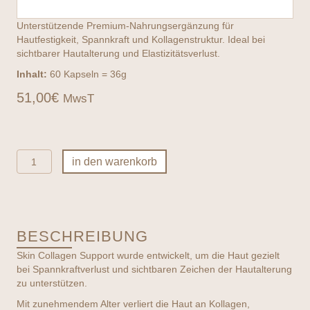
Unterstützende Premium-Nahrungsergänzung für
Hautfestigkeit, Spannkraft und Kollagenstruktur. Ideal bei
sichtbarer Hautalterung und Elastizitätsverlust.
Inhalt:
60 Kapseln = 36g
51,00
€
MwsT
Advanced
in den warenkorb
Nutrition
Programme
-
Skin
Collagen
BESCHREIBUNG
Support
Menge
Skin Collagen Support wurde entwickelt, um die Haut gezielt
bei Spannkraftverlust und sichtbaren Zeichen der Hautalterung
zu unterstützen.
Mit zunehmendem Alter verliert die Haut an Kollagen,