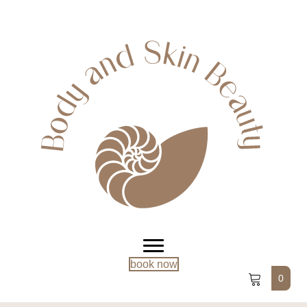
book now
0