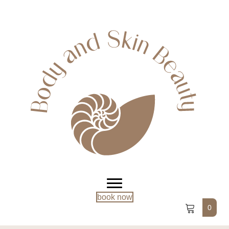
book now
0