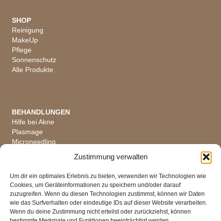
SHOP
Reinigung
MakeUp
Pflege
Sonnenschutz
Alle Produkte
BEHANDLUNGEN
Hilfe bei Akne
Plasmage
Microneedling
Hautanalyse
Zustimmung verwalten
Alle Behandlungen
Um dir ein optimales Erlebnis zu bieten, verwenden wir Technologien wie
Cookies, um Geräteinformationen zu speichern und/oder darauf
zuzugreifen. Wenn du diesen Technologien zustimmst, können wir Daten
wie das Surfverhalten oder eindeutige IDs auf dieser Website verarbeiten.
ÖFFNUNGSZEITEN
Wenn du deine Zustimmung nicht erteilst oder zurückziehst, können
Di, Mi, Fr 08 - 18 Uhr
bestimmte Merkmale und Funktionen beeinträchtigt werden.