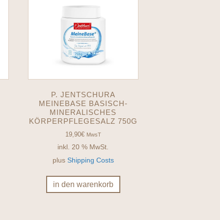
P. JENTSCHURA
MEINEBASE BASISCH-
MINERALISCHES
KÖRPERPFLEGESALZ 750G
19,90
€
MwsT
inkl. 20 % MwSt.
ieses
plus
Shipping Costs
rodukt
eist
in den warenkorb
ehrere
arianten
f.
ie