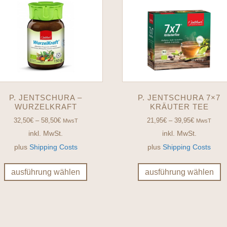
P. JENTSCHURA –
P. JENTSCHURA 7×7
WURZELKRAFT
KRÄUTER TEE
32,50
€
–
58,50
€
21,95
€
–
39,95
€
MwsT
MwsT
inkl. MwSt.
inkl. MwSt.
plus
Shipping Costs
plus
Shipping Costs
Dieses
D
Produkt
P
ausführung wählen
ausführung wählen
weist
w
mehrere
m
Varianten
V
auf.
au
Die
D