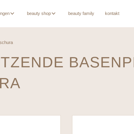
ungen
beauty shop
beauty family
kontakt
tschura
TZENDE BASENP
RA