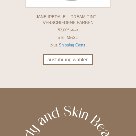
JANE IREDALE – DREAM TINT –
VERSCHIEDENE FARBEN
53,00
€
MwsT
inkl. MwSt.
plus
Shipping Costs
Dieses
Produkt
ausführung wählen
weist
mehrere
Varianten
auf.
Die
Optionen
können
auf
der
Produktseite
gewählt
werden