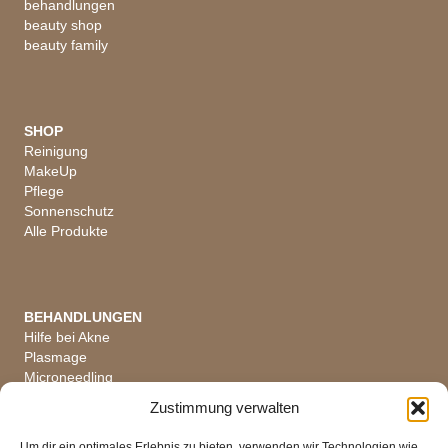
behandlungen
beauty shop
beauty family
SHOP
Reinigung
MakeUp
Pflege
Sonnenschutz
Alle Produkte
BEHANDLUNGEN
Hilfe bei Akne
Plasmage
Microneedling
Hautanalyse
Zustimmung verwalten
Alle Behandlungen
Um dir ein optimales Erlebnis zu bieten, verwenden wir Technologien wie