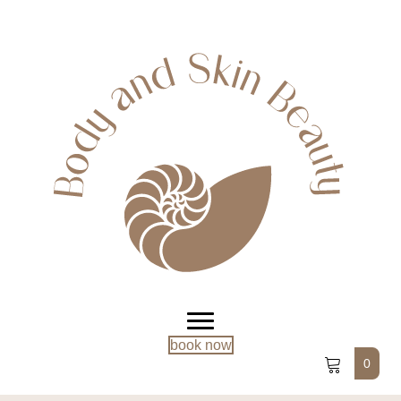
book now
0