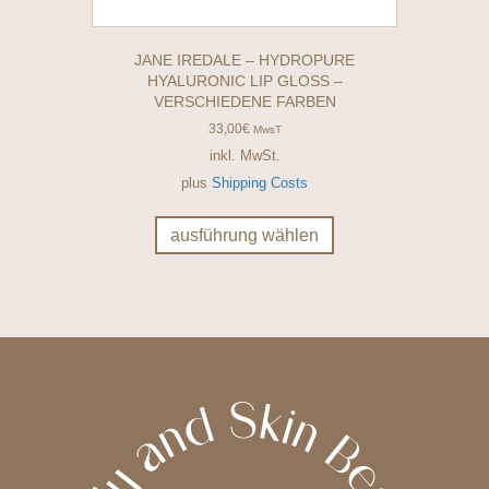
JANE IREDALE – HYDROPURE
HYALURONIC LIP GLOSS –
VERSCHIEDENE FARBEN
33,00
€
MwsT
inkl. MwSt.
plus
Shipping Costs
Dieses
Produkt
ausführung wählen
weist
mehrere
Varianten
auf.
Die
Optionen
können
auf
der
Produktseite
gewählt