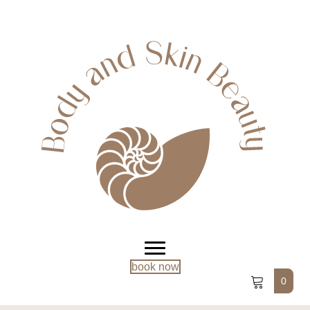
book now
0