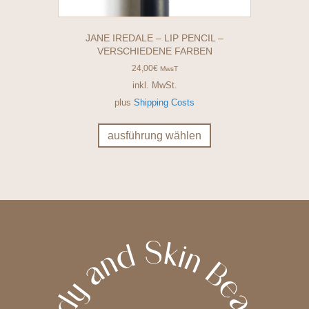
JANE IREDALE – LIP PENCIL –
VERSCHIEDENE FARBEN
24,00
€
MwsT
inkl. MwSt.
plus
Shipping Costs
Dieses
Produkt
ausführung wählen
weist
mehrere
Varianten
auf.
Die
Optionen
können
auf
der
Produktseite
gewählt
werden