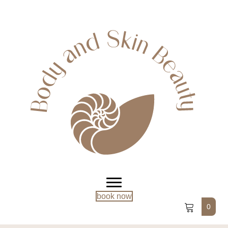
book now
0