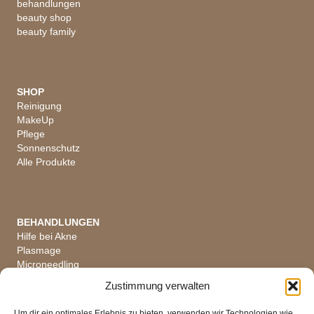
behandlungen
beauty shop
beauty family
SHOP
Reinigung
MakeUp
Pflege
Sonnenschutz
Alle Produkte
BEHANDLUNGEN
Hilfe bei Akne
Plasmage
Microneedling
Hautanalyse
Zustimmung verwalten
Alle Behandlungen
Um dir ein optimales Erlebnis zu bieten, verwenden wir Technologien wie