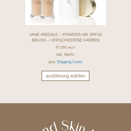
JANE IREDALE – POWDER-ME SPF30
BRUSH – VERSCHIEDENE FARBEN
67,00
€
MwsT
inkl. MwSt.
plus
Shipping Costs
Dieses
Produkt
ausführung wählen
weist
mehrere
Varianten
auf.
Die
Optionen
können
auf
der