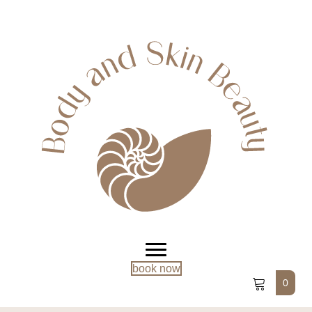
book now
0