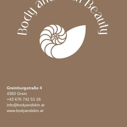
Produktseite
gewählt
werden
Greinburgstraße 4
4360 Grein
+43 676 742 51 26
info@bodyandskin.at
www.bodyandskin.at