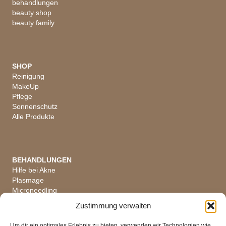
behandlungen
beauty shop
beauty family
SHOP
Reinigung
MakeUp
Pflege
Sonnenschutz
Alle Produkte
BEHANDLUNGEN
Hilfe bei Akne
Plasmage
Microneedling
Hautanalyse
Zustimmung verwalten
Alle Behandlungen
Um dir ein optimales Erlebnis zu bieten, verwenden wir Technologien wie