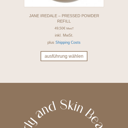
JANE IREDALE – PRESSED POWDER
REFILL
49,50
€
MwsT
inkl. MwSt.
plus
Shipping Costs
Dieses
Produkt
ausführung wählen
weist
mehrere
Varianten
auf.
Die
Optionen
können
auf
der
Produktseite
gewählt
werden