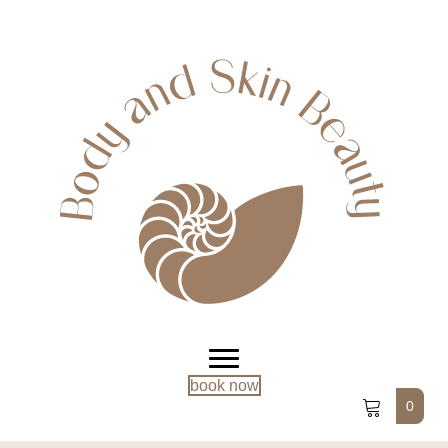
book now
0