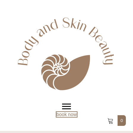
book now
0