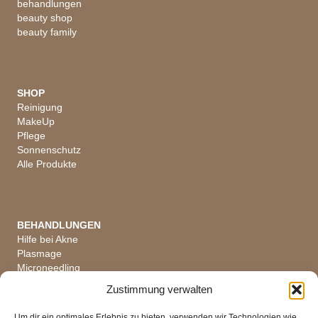
behandlungen
beauty shop
beauty family
SHOP
Reinigung
MakeUp
Pflege
Sonnenschutz
Alle Produkte
BEHANDLUNGEN
Hilfe bei Akne
Plasmage
Microneedling
Hautanalyse
Zustimmung verwalten
Alle Behandlungen
Um dir ein optimales Erlebnis zu bieten, verwenden wir Technologien wie