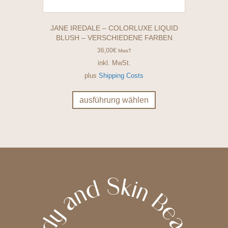
JANE IREDALE – COLORLUXE LIQUID
BLUSH – VERSCHIEDENE FARBEN
36,00
€
MwsT
inkl. MwSt.
plus
Shipping Costs
Dieses
Produkt
ausführung wählen
weist
mehrere
Varianten
auf.
Die
Optionen
können
auf
der
Produktseite
gewählt
werden