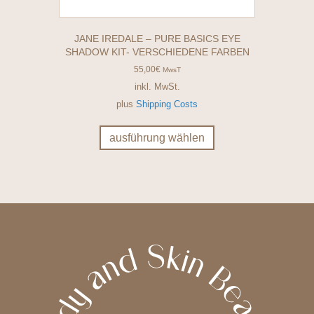
JANE IREDALE – PURE BASICS EYE
SHADOW KIT- VERSCHIEDENE FARBEN
55,00
€
MwsT
inkl. MwSt.
plus
Shipping Costs
Dieses
Produkt
ausführung wählen
weist
mehrere
Varianten
auf.
Die
Optionen
können
auf
der
Produktseite
gewählt
werden