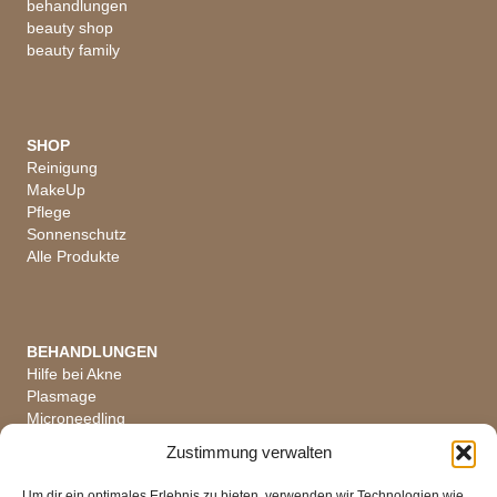
behandlungen
beauty shop
beauty family
SHOP
Reinigung
MakeUp
Pflege
Sonnenschutz
Alle Produkte
BEHANDLUNGEN
Hilfe bei Akne
Plasmage
Microneedling
Hautanalyse
Zustimmung verwalten
Alle Behandlungen
Um dir ein optimales Erlebnis zu bieten, verwenden wir Technologien wie