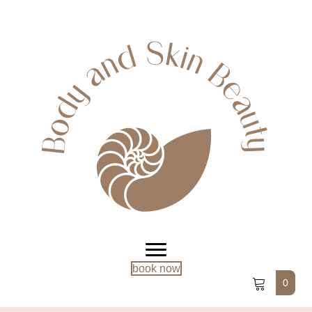
book now
0