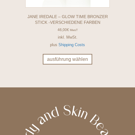
JANE IREDALE – GLOW TIME BRONZER
STICK -VERSCHIEDENE FARBEN
46,00
€
MwsT
inkl. MwSt.
plus
Shipping Costs
Dieses
Produkt
ausführung wählen
weist
mehrere
Varianten
auf.
Die
Optionen
können
auf
der
Produktseite
gewählt
werden