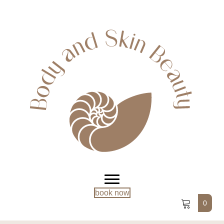
book now
0