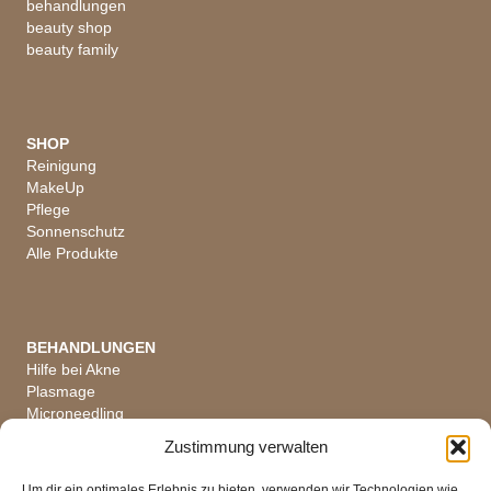
behandlungen
beauty shop
beauty family
SHOP
Reinigung
MakeUp
Pflege
Sonnenschutz
Alle Produkte
BEHANDLUNGEN
Hilfe bei Akne
Plasmage
Microneedling
Hautanalyse
Zustimmung verwalten
Alle Behandlungen
Um dir ein optimales Erlebnis zu bieten, verwenden wir Technologien wie