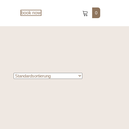
0
book now