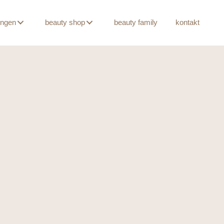
ungen
beauty shop
beauty family
kontakt