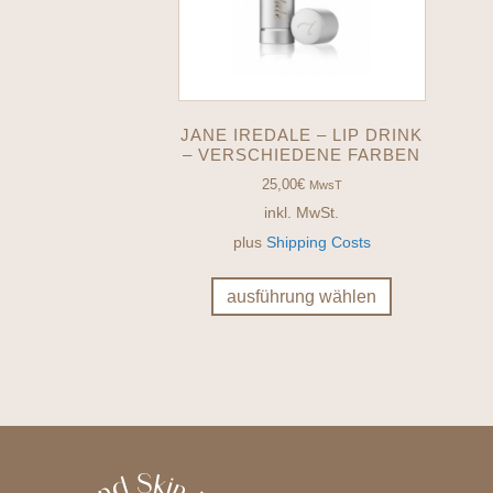
JANE IREDALE – LIP DRINK
– VERSCHIEDENE FARBEN
25,00
€
MwsT
inkl. MwSt.
plus
Shipping Costs
Dieses
Produkt
ausführung wählen
weist
mehrere
Varianten
auf.
Die
Optionen
können
auf