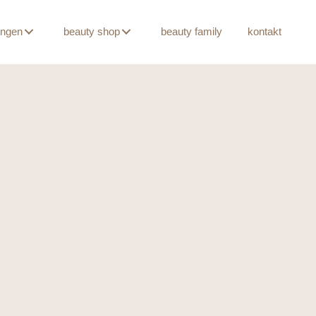
ungen
beauty shop
beauty family
kontakt