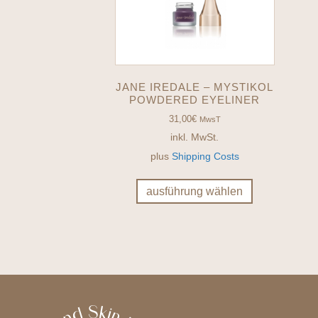
JANE IREDALE – MYSTIKOL
POWDERED EYELINER
31,00
€
MwsT
inkl. MwSt.
plus
Shipping Costs
Dieses
Produkt
ausführung wählen
weist
mehrere
Varianten
auf.
Die
Optionen
können
auf