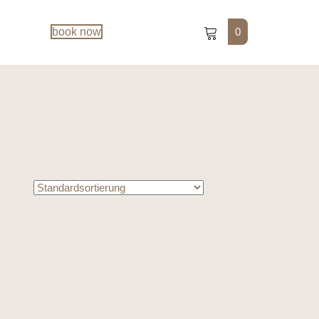
0
book now