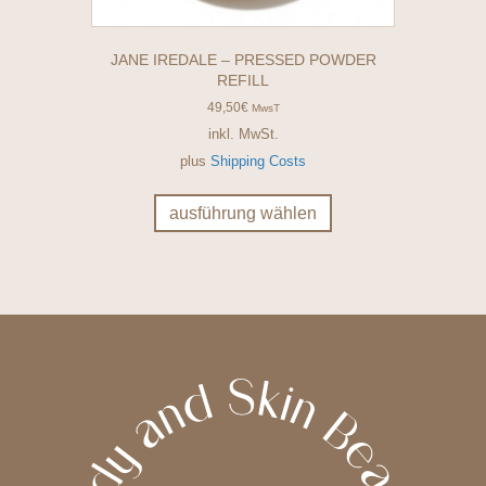
JANE IREDALE – PRESSED POWDER
REFILL
49,50
€
MwsT
inkl. MwSt.
plus
Shipping Costs
Dieses
Produkt
ausführung wählen
weist
mehrere
Varianten
auf.
Die
Optionen
können
auf
der
Produktseite
gewählt
werden