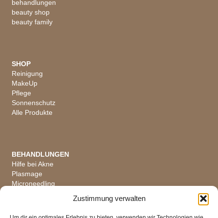
behandlungen
beauty shop
beauty family
SHOP
Reinigung
MakeUp
Pflege
Sonnenschutz
Alle Produkte
BEHANDLUNGEN
Hilfe bei Akne
Plasmage
Microneedling
Hautanalyse
Zustimmung verwalten
Alle Behandlungen
Um dir ein optimales Erlebnis zu bieten, verwenden wir Technologien wie