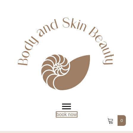
book now
0