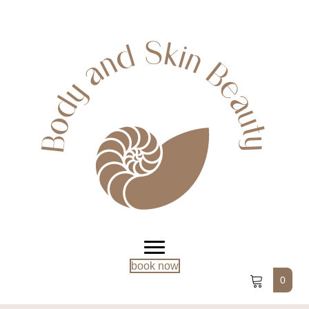
book now
0