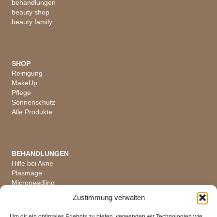
behandlungen
beauty shop
beauty family
SHOP
Reinigung
MakeUp
Pflege
Sonnenschutz
Alle Produkte
BEHANDLUNGEN
Hilfe bei Akne
Plasmage
Microneedling
Hautanalyse
Zustimmung verwalten
Alle Behandlungen
Um dir ein optimales Erlebnis zu bieten, verwenden wir Technologien wie