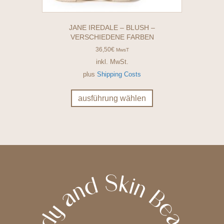
JANE IREDALE – BLUSH –
VERSCHIEDENE FARBEN
36,50
€
MwsT
inkl. MwSt.
plus
Shipping Costs
Dieses
Produkt
ausführung wählen
weist
mehrere
Varianten
auf.
Die
Optionen
können
auf
der
Produktseite
gewählt
werden