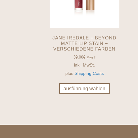
JANE IREDALE – BEYOND
MATTE LIP STAIN –
VERSCHIEDENE FARBEN
39,00
€
MwsT
inkl. MwSt.
plus
Shipping Costs
Dieses
Produkt
ausführung wählen
weist
mehrere
Varianten
auf.
Die
Optionen
können