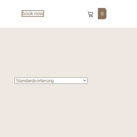
0
book now