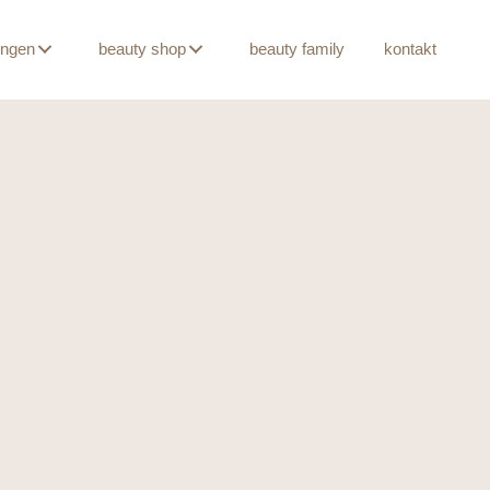
ungen
beauty shop
beauty family
kontakt