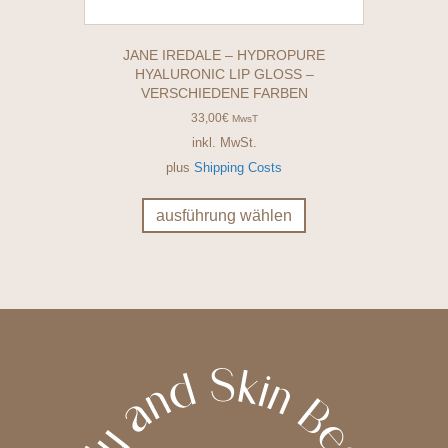
JANE IREDALE – HYDROPURE
HYALURONIC LIP GLOSS –
VERSCHIEDENE FARBEN
33,00
€
MwsT
inkl. MwSt.
plus
Shipping Costs
Dieses
Produkt
ausführung wählen
weist
mehrere
Varianten
auf.
Die
Optionen
können
auf
der
Produktseite
gewählt