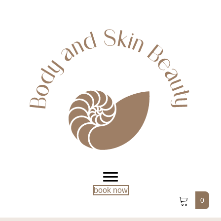
book now
0