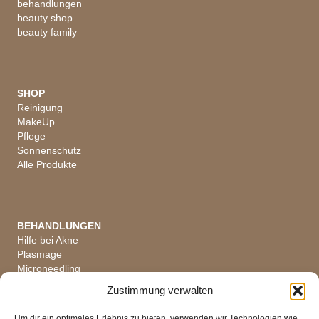
behandlungen
beauty shop
beauty family
SHOP
Reinigung
MakeUp
Pflege
Sonnenschutz
Alle Produkte
BEHANDLUNGEN
Hilfe bei Akne
Plasmage
Microneedling
Hautanalyse
Zustimmung verwalten
Alle Behandlungen
Um dir ein optimales Erlebnis zu bieten, verwenden wir Technologien wie