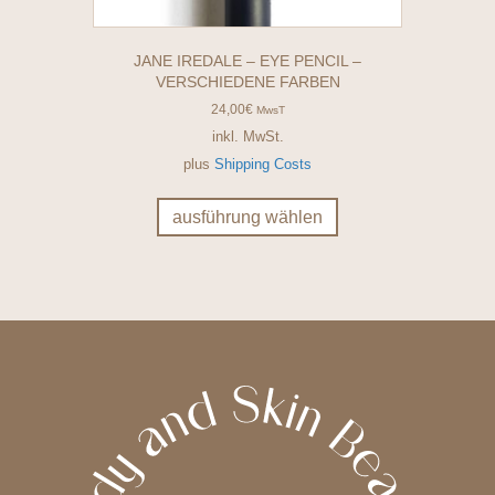
JANE IREDALE – EYE PENCIL –
VERSCHIEDENE FARBEN
24,00
€
MwsT
inkl. MwSt.
plus
Shipping Costs
Dieses
Produkt
ausführung wählen
weist
mehrere
Varianten
auf.
Die
Optionen
können
auf
der
Produktseite
gewählt
werden