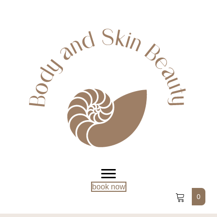
book now
0