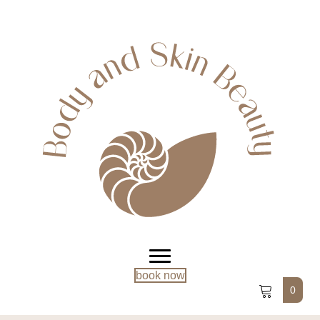
book now
0