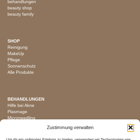
behandlungen
beauty shop
beauty family
SHOP
Reinigung
MakeUp
Pflege
Sonnenschutz
Alle Produkte
BEHANDLUNGEN
Hilfe bei Akne
Plasmage
Microneedling
Hautanalyse
Zustimmung verwalten
Alle Behandlungen
Um dir ein optimales Erlebnis zu bieten, verwenden wir Technologien wie