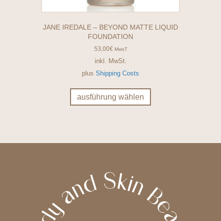
JANE IREDALE – BEYOND MATTE LIQUID
FOUNDATION
53,00
€
MwsT
inkl. MwSt.
plus
Shipping Costs
Dieses
Produkt
ausführung wählen
weist
mehrere
Varianten
auf.
Die
Optionen
können
auf
der
Produktseite
gewählt
werden