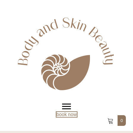
book now
0