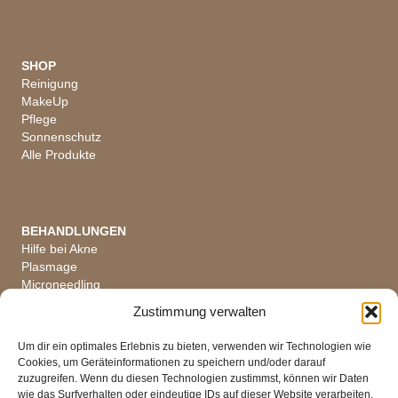
SHOP
Reinigung
MakeUp
Pflege
Sonnenschutz
Alle Produkte
BEHANDLUNGEN
Hilfe bei Akne
Plasmage
Microneedling
Hautanalyse
Zustimmung verwalten
Alle Behandlungen
Um dir ein optimales Erlebnis zu bieten, verwenden wir Technologien wie
Cookies, um Geräteinformationen zu speichern und/oder darauf
zuzugreifen. Wenn du diesen Technologien zustimmst, können wir Daten
wie das Surfverhalten oder eindeutige IDs auf dieser Website verarbeiten.
ÖFFNUNGSZEITEN