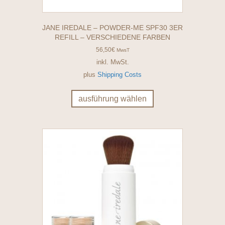
JANE IREDALE – POWDER-ME SPF30 3ER
REFILL – VERSCHIEDENE FARBEN
56,50
€
MwsT
inkl. MwSt.
plus
Shipping Costs
Dieses
Produkt
ausführung wählen
weist
mehrere
Varianten
auf.
Die
Optionen
können
auf
der
Produktseite
gewählt
werden