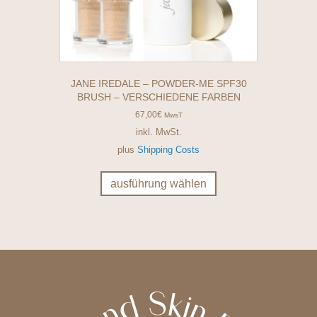
JANE IREDALE – POWDER-ME SPF30
BRUSH – VERSCHIEDENE FARBEN
67,00
€
MwsT
inkl. MwSt.
plus
Shipping Costs
Dieses
Produkt
ausführung wählen
weist
mehrere
Varianten
auf.
Die
Optionen
können
auf
der