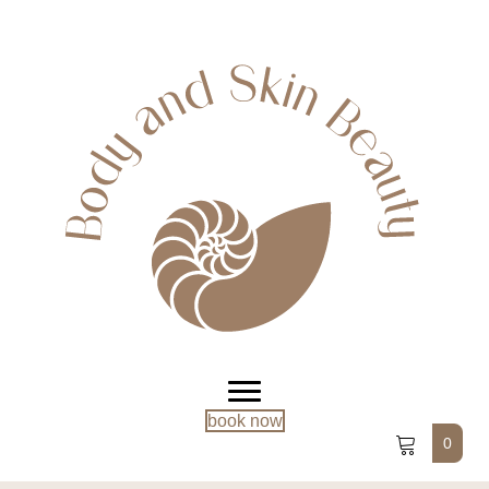
book now
0