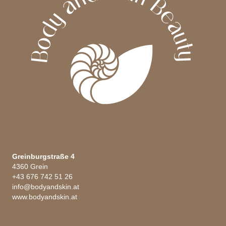
Produktseite
gewählt
werden
Greinburgstraße 4
4360 Grein
+43 676 742 51 26
info@bodyandskin.at
www.bodyandskin.at