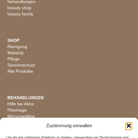
behandlungen
beauty shop
beauty family
SHOP
Reinigung
MakeUp
Pflege
Sonnenschutz
Alle Produkte
BEHANDLUNGEN
Hilfe bei Akne
Plasmage
Microneedling
Hautanalyse
Zustimmung verwalten
Alle Behandlungen
Um dir ein optimales Erlebnis zu bieten, verwenden wir Technologien wie