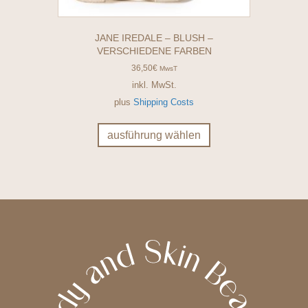
JANE IREDALE – BLUSH –
VERSCHIEDENE FARBEN
36,50
€
MwsT
inkl. MwSt.
plus
Shipping Costs
Dieses
Produkt
ausführung wählen
weist
mehrere
Varianten
auf.
Die
Optionen
können
auf
der
Produktseite
gewählt
werden