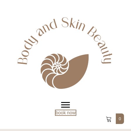
book now
0