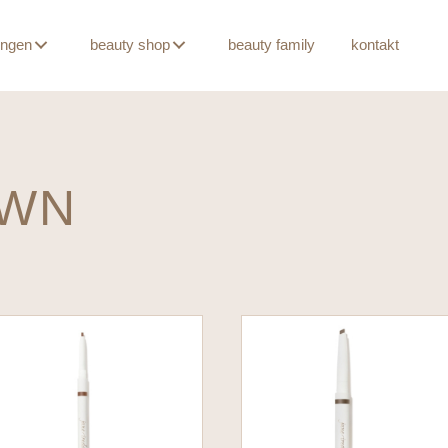
ungen
beauty shop
beauty family
kontakt
OWN