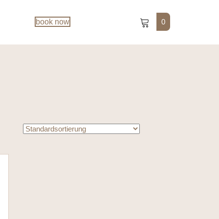
0
book now