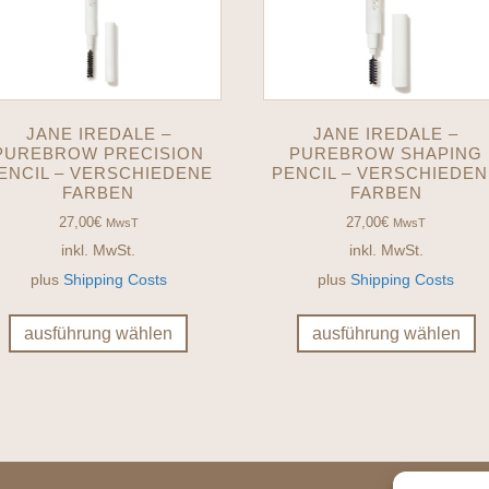
JANE IREDALE –
JANE IREDALE –
PUREBROW PRECISION
PUREBROW SHAPING
ENCIL – VERSCHIEDENE
PENCIL – VERSCHIEDE
FARBEN
FARBEN
27,00
€
27,00
€
MwsT
MwsT
inkl. MwSt.
inkl. MwSt.
plus
Shipping Costs
plus
Shipping Costs
Dieses
D
Produkt
P
ausführung wählen
ausführung wählen
weist
w
mehrere
m
Varianten
V
auf.
au
Die
D
Optionen
O