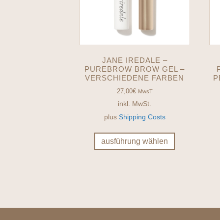
JANE IREDALE –
PUREBROW BROW GEL –
VERSCHIEDENE FARBEN
P
27,00
€
MwsT
inkl. MwSt.
plus
Shipping Costs
Dieses
Produkt
ausführung wählen
weist
mehrere
Varianten
auf.
Die
Optionen
können