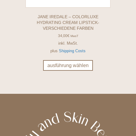
JANE IREDALE – COLORLUXE
HYDRATING CREAM LIPSTICK-
VERSCHIEDENE FARBEN
34,00
€
MwsT
inkl. MwSt.
plus
Shipping Costs
Dieses
Produkt
ausführung wählen
weist
mehrere
Varianten
auf.
Die
Optionen
können
auf
der
Produktseite
gewählt