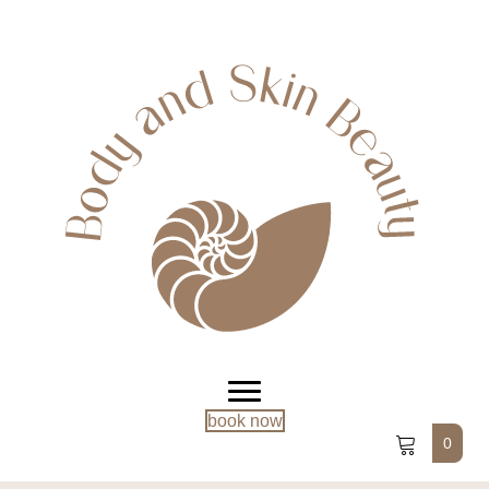
book now
0