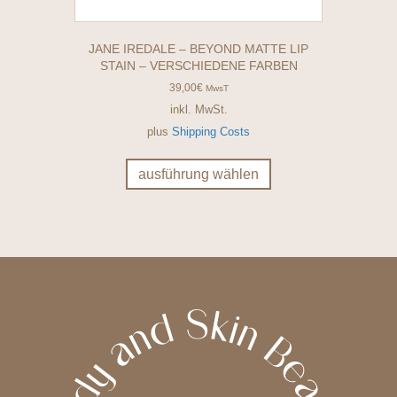
JANE IREDALE – BEYOND MATTE LIP
STAIN – VERSCHIEDENE FARBEN
39,00
€
MwsT
inkl. MwSt.
plus
Shipping Costs
Dieses
Produkt
ausführung wählen
weist
mehrere
Varianten
auf.
Die
Optionen
können
auf
der
Produktseite
gewählt
werden