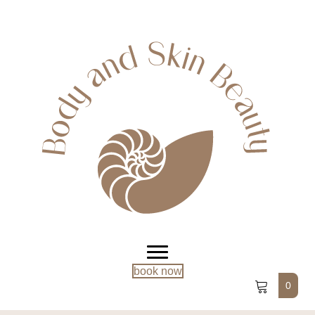
book now
0