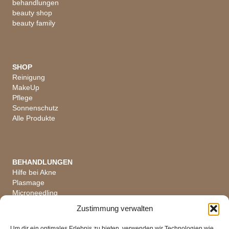
behandlungen
beauty shop
beauty family
SHOP
Reinigung
MakeUp
Pflege
Sonnenschutz
Alle Produkte
BEHANDLUNGEN
Hilfe bei Akne
Plasmage
Microneedling
Hautanalyse
Zustimmung verwalten
Alle Behandlungen
Um dir ein optimales Erlebnis zu bieten, verwenden wir Technologien wie