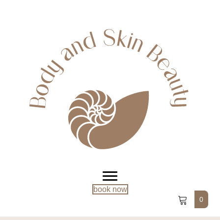
book now
0