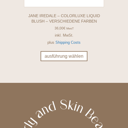
JANE IREDALE – COLORLUXE LIQUID
BLUSH – VERSCHIEDENE FARBEN
36,00
€
MwsT
inkl. MwSt.
plus
Shipping Costs
Dieses
Produkt
ausführung wählen
weist
mehrere
Varianten
auf.
Die
Optionen
können
auf
der
Produktseite
gewählt
werden