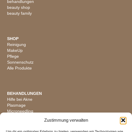
behandlungen
beauty shop
beauty family
SHOP
Reinigung
MakeUp
Pflege
Sonnenschutz
Alle Produkte
BEHANDLUNGEN
Hilfe bei Akne
Plasmage
Microneedling
Hautanalyse
Zustimmung verwalten
Alle Behandlungen
Um dir ein optimales Erlebnis zu bieten, verwenden wir Technologien wie