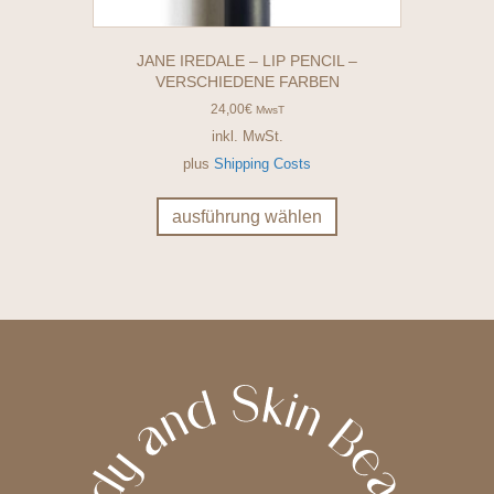
JANE IREDALE – LIP PENCIL –
VERSCHIEDENE FARBEN
24,00
€
MwsT
inkl. MwSt.
plus
Shipping Costs
Dieses
Produkt
ausführung wählen
weist
mehrere
Varianten
auf.
Die
Optionen
können
auf
der
Produktseite
gewählt
werden