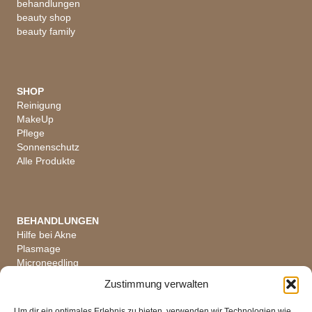
behandlungen
beauty shop
beauty family
SHOP
Reinigung
MakeUp
Pflege
Sonnenschutz
Alle Produkte
BEHANDLUNGEN
Hilfe bei Akne
Plasmage
Microneedling
Hautanalyse
Zustimmung verwalten
Alle Behandlungen
Um dir ein optimales Erlebnis zu bieten, verwenden wir Technologien wie