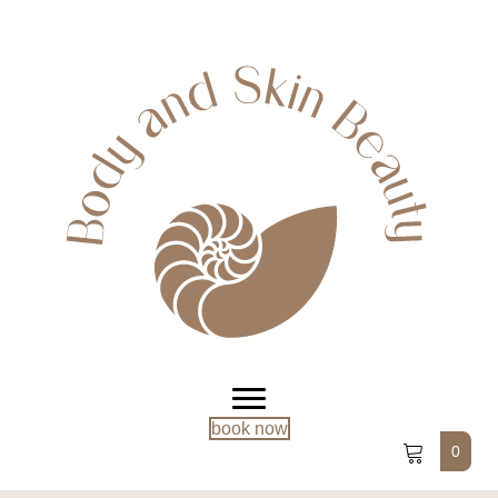
book now
0