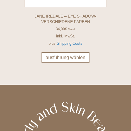
JANE IREDALE – EYE SHADOW-
VERSCHIEDENE FARBEN
34,00
€
MwsT
inkl. MwSt.
plus
Shipping Costs
Dieses
Produkt
ausführung wählen
weist
mehrere
Varianten
auf.
Die
Optionen
können
auf
der
Produktseite
gewählt
werden