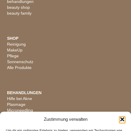
behandlungen
beauty shop
beauty family
SHOP
Reinigung
MakeUp
Pflege
Sonnenschutz
Alle Produkte
BEHANDLUNGEN
Hilfe bei Akne
Plasmage
Microneedling
Hautanalyse
Zustimmung verwalten
Alle Behandlungen
Um dir ein optimales Erlebnis zu bieten, verwenden wir Technologien wie