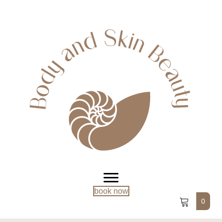
book now
0