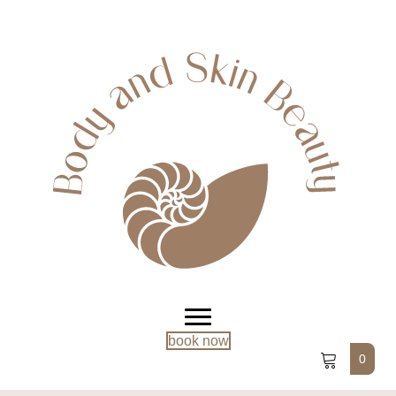
book now
0