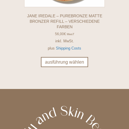
JANE IREDALE – PUREBRONZE MATTE
BRONZER REFILL – VERSCHIEDENE
FARBEN
56,00
€
MwsT
inkl. MwSt.
plus
Shipping Costs
Dieses
Produkt
ausführung wählen
weist
mehrere
Varianten
auf.
Die
Optionen
können
auf
der
Produktseite
gewählt