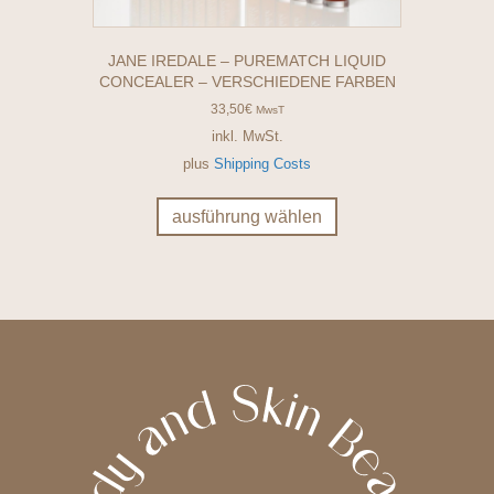
JANE IREDALE – PUREMATCH LIQUID
CONCEALER – VERSCHIEDENE FARBEN
33,50
€
MwsT
inkl. MwSt.
plus
Shipping Costs
Dieses
Produkt
ausführung wählen
weist
mehrere
Varianten
auf.
Die
Optionen
können
auf
der
Produktseite
gewählt
werden