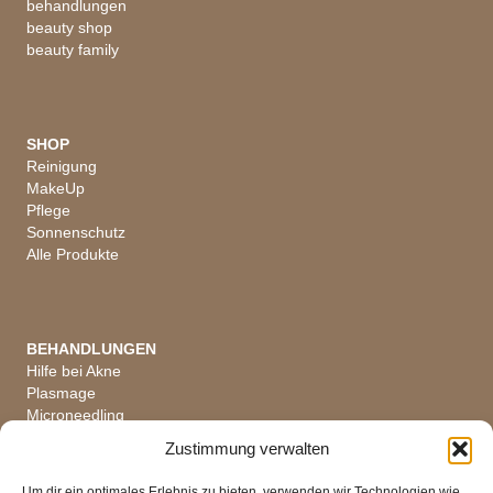
behandlungen
beauty shop
beauty family
SHOP
Reinigung
MakeUp
Pflege
Sonnenschutz
Alle Produkte
BEHANDLUNGEN
Hilfe bei Akne
Plasmage
Microneedling
Hautanalyse
Zustimmung verwalten
Alle Behandlungen
Um dir ein optimales Erlebnis zu bieten, verwenden wir Technologien wie