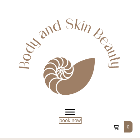
book now
0